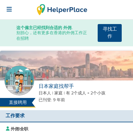
这个僱主已经找到合适的 外佣.
寻找工
别担心，还有更多在香港的外佣工作正
作
在招聘
日本家庭找帮手
日本人
|
家庭 |
有 2个成人 + 2个小孩
已刊登: 9 年前
直接聘用
工作要求
外佣
|
全职