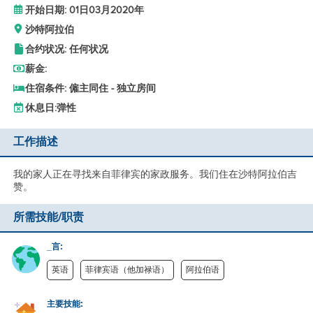
开始日期: 01日03月2020年
沙特阿拉伯
合约状况: 任何状况
薪金:
住宿条件: 僱主同住 - 独立房间
休息日:
弹性
工作描述
我的家人正在寻找来自菲律宾的家政服务。我们住在沙特阿拉伯吉
赞。
所需技能/职责
_言:
英语
菲律宾语（他加禄语）
阿拉伯语
主要技能: