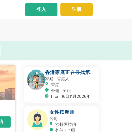
登入
註册
香港家庭正在寻找第二
位帮手照顾幼儿
家庭
- 香港人
香港
外佣 | 全职
From 16日11月2026年
女性按摩师
公司
-
申请
沙特阿拉伯
外佣 | 全职