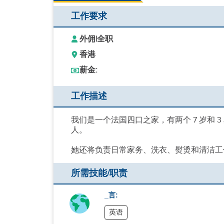
工作要求
外佣
|
全职
香港
薪金:
工作描述
我们是一个法国四口之家，有两个 7 岁和 
人。
她还将负责日常家务、洗衣、熨烫和清洁工
所需技能/职责
_言:
英语