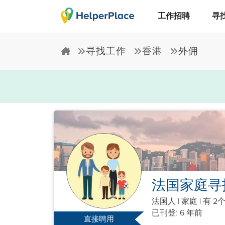
工作招聘
寻
寻找工作
香港
外佣
法国家庭寻
法国人
|
家庭 |
有 2
已刊登: 6 年前
直接聘用