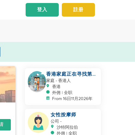
登入
註册
香港家庭正在寻找第二
位帮手照顾幼儿
家庭
- 香港人
香港
外佣 | 全职
From 16日11月2026年
女性按摩师
公司
-
申请
沙特阿拉伯
外佣 | 全职