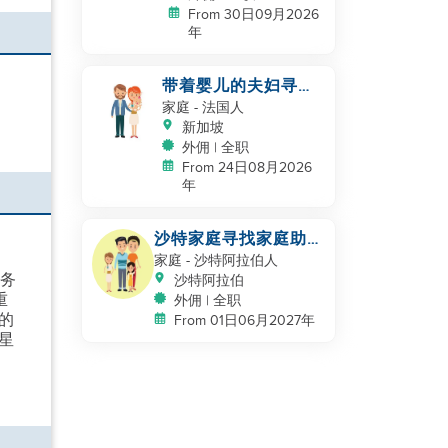
From 30日09月2026
年
带着婴儿的夫妇寻找
帮手
家庭
- 法国人
新加坡
外佣 | 全职
From 24日08月2026
年
沙特家庭寻找家庭助
理，保姆
家庭
- 沙特阿拉伯人
任务
沙特阿拉伯
重
外佣 | 全职
的
From 01日06月2027年
星