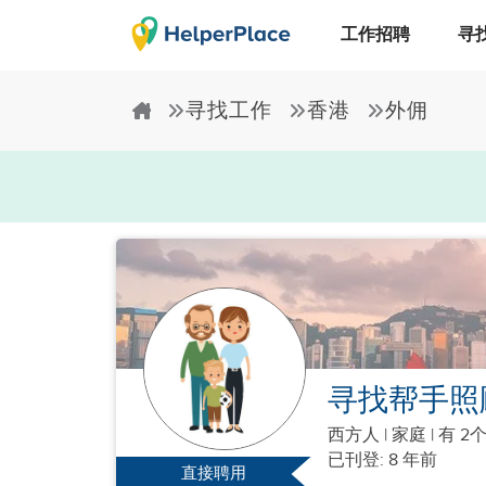
工作招聘
寻
寻找工作
香港
外佣
寻找帮手照
西方人
|
家庭 |
有 2
已刊登: 8 年前
直接聘用