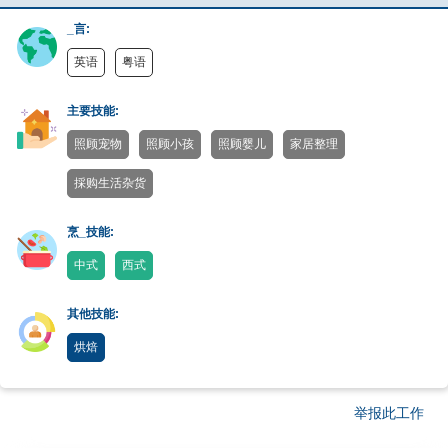
_言:
英语
粤语
主要技能:
照顾宠物
照顾小孩
照顾婴儿
家居整理
採购生活杂货
烹_技能:
中式
西式
其他技能:
烘焙
举报此工作