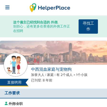
这个僱主已经找到合适的 外佣.
寻找工
别担心，还有更多在香港的外佣工作正
作
在招聘
中西混血家庭与宠物狗
加拿大人
|
家庭 |
有 2个成人 + 1个小孩
已刊登: 8 年前
直接聘用
工作要求
外佣
|
全职