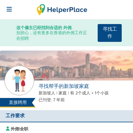
这个僱主已经找到合适的 外佣.
寻找工
别担心，还有更多在香港的外佣工作正
作
在招聘
寻找帮手的新加坡家庭
新加坡人
|
家庭 |
有 2个成人 + 1个小孩
已刊登: 7 年前
直接聘用
工作要求
外佣
|
全职