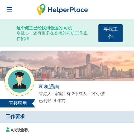
这个僱主已经找到合适的 司机.
寻找工
别担心，还有更多在香港的司机工作正
作
在招聘
司机通缉
香港人
|
家庭 |
有 2个成人 + 1个小孩
已刊登: 9 年前
直接聘用
工作要求
司机
|
全职