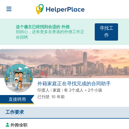
这个僱主已经找到合适的 外佣.
寻找工
别担心，还有更多在香港的外佣工作正
作
在招聘
外籍家庭正在寻找完成的合同助手
印度人
|
家庭 |
有 2个成人 + 2个小孩
已刊登: 10 年前
直接聘用
工作要求
外佣
|
全职