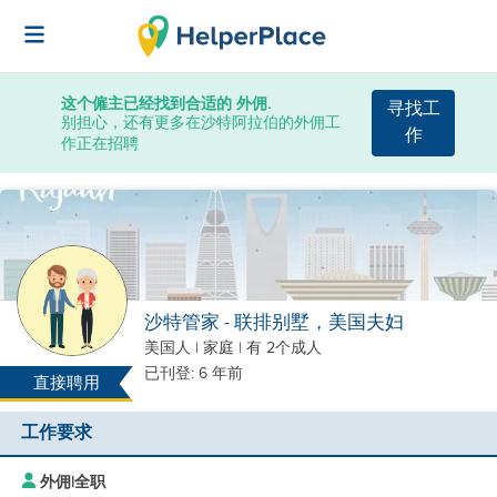
这个僱主已经找到合适的 外佣.
寻找工
别担心，还有更多在沙特阿拉伯的外佣工
作
作正在招聘
沙特管家 - 联排别墅，美国夫妇
美国人
|
家庭 |
有 2个成人
已刊登: 6 年前
直接聘用
工作要求
外佣
|
全职