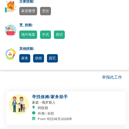
主要技能:
家居整理
烹饪
烹_技能:
地中海菜
中式
西式
其他技能:
家务
烘焙
园艺
举报此工作
寻找保姆/家务助手
家庭
- 俄罗斯人
阿联酉
外佣 | 全职
From 15日08月2026年