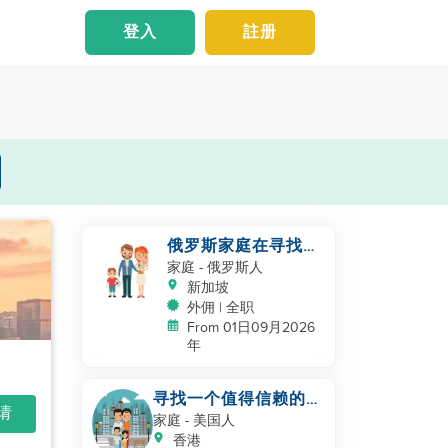
登入
註册
俄罗斯家庭在寻找助
手
家庭
- 俄罗斯人
新加坡
外佣 | 全职
From 01日09月2026
年
寻找一个值得信赖的、
申请
热爱孩子的帮手
家庭
- 美国人
香港