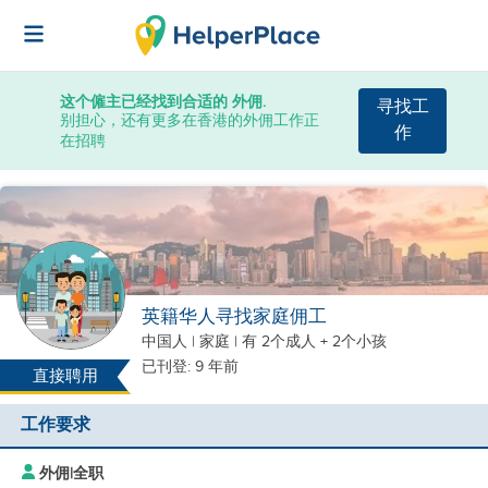
这个僱主已经找到合适的 外佣.
寻找工
别担心，还有更多在香港的外佣工作正
作
在招聘
英籍华人寻找家庭佣工
中国人
|
家庭 |
有 2个成人 + 2个小孩
已刊登: 9 年前
直接聘用
工作要求
外佣
|
全职