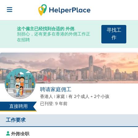
这个僱主已经找到合适的 外佣.
寻找工
别担心，还有更多在香港的外佣工作正
作
在招聘
聘请家庭佣工
香港人
|
家庭 |
有 2个成人 + 2个小孩
已刊登: 9 年前
直接聘用
工作要求
外佣
|
全职