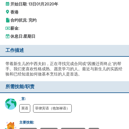
开始日期: 13日01月2020年
香港
合约状况: 完约
薪金:
休息日:
星期日
工作描述
带着新生儿的中西夫妇，正在寻找完成合同或“因搬迁而终止”的帮
手。我们更喜欢性格成熟、愿意学习的人。最近与新生儿的实践经
验和已经知道如何做基本烹饪的人是首选。
所需技能/职责
_言:
英语
菲律宾语（他加禄语）
主要技能: