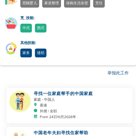
照顾婴儿
家居整理
採购生活杂货
烹饪
烹_技能:
中式
西式
其他技能:
家务
缝纫
举报此工作
寻找一位家庭帮手的中国家庭
家庭
- 中国人
香港
外佣 | 全职
From 24日10月2026年
中国老年夫妇寻找住家帮助