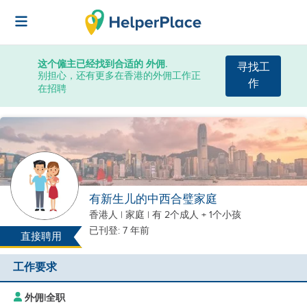
这个僱主已经找到合适的 外佣.
寻找工
别担心，还有更多在香港的外佣工作正
作
在招聘
有新生儿的中西合璧家庭
香港人
|
家庭 |
有 2个成人 + 1个小孩
已刊登: 7 年前
直接聘用
工作要求
外佣
|
全职