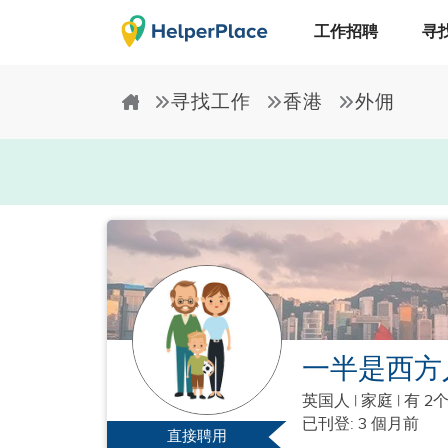
工作招聘
寻
寻找工作
香港
外佣
一半是西方
英国人
|
家庭 |
有 2
已刊登: 3 個月前
直接聘用