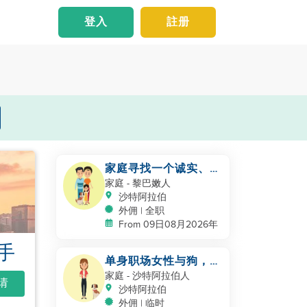
登入
註册
家庭寻找一个诚实、善
良、勤奋的工作者
家庭
- 黎巴嫩人
沙特阿拉伯
外佣 | 全职
From 09日08月2026年
手
单身职场女性与狗，北
Riyadh
家庭
- 沙特阿拉伯人
申请
沙特阿拉伯
外佣 | 临时