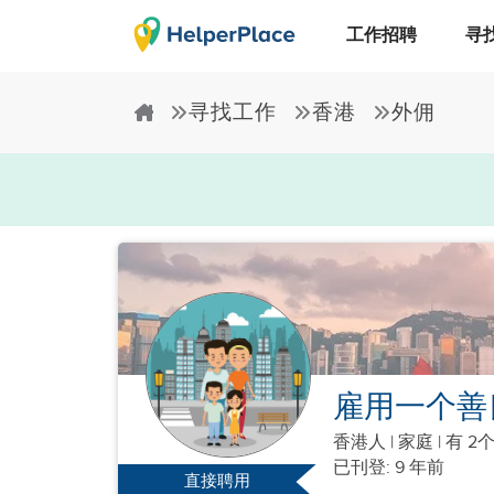
工作招聘
寻
寻找工作
香港
外佣
雇用一个善
香港人
|
家庭 |
有 2
已刊登: 9 年前
直接聘用