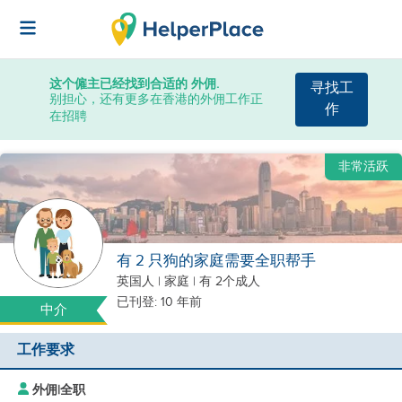
这个僱主已经找到合适的 外佣.
寻找工
别担心，还有更多在香港的外佣工作正
作
在招聘
非常活跃
有 2 只狗的家庭需要全职帮手
英国人
|
家庭 |
有 2个成人
已刊登: 10 年前
中介
工作要求
外佣
|
全职