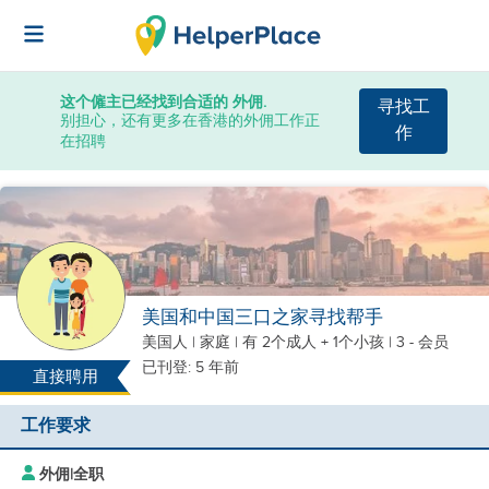
这个僱主已经找到合适的 外佣.
寻找工
别担心，还有更多在香港的外佣工作正
作
在招聘
美国和中国三口之家寻找帮手
美国人
|
家庭 |
有 2个成人 + 1个小孩
| 3 - 会员
已刊登: 5 年前
直接聘用
工作要求
外佣
|
全职