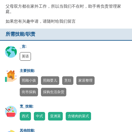
父母双方都在家外工作，所以当我们不在时，助手将负责管理家
庭。
如果您有兴趣申请，请随时给我们留言
所需技能/职责
_言:
英语
主要技能:
照顾小孩
照顾婴儿
烹饪
家居整理
街市採购
採购生活杂货
烹_技能:
西式
中式
亚洲菜
含猪肉的菜式
其他技能: