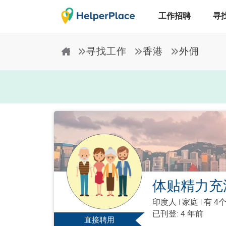
工作招聘
寻
寻找工作
香港
外佣
体贴精力充
印度人
|
家庭 |
有 4
已刊登: 4 年前
直接聘用