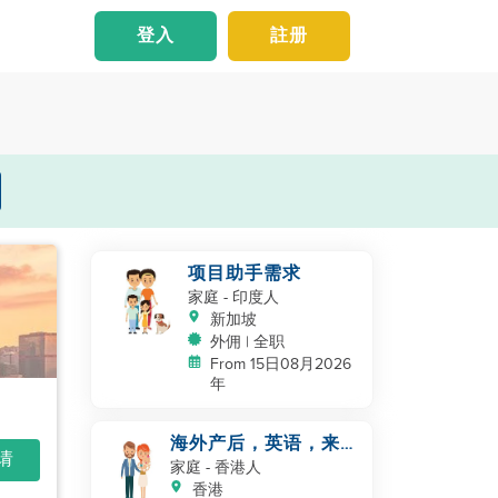
登入
註册
项目助手需求
家庭
- 印度人
新加坡
外佣 | 全职
From 15日08月2026
年
海外产后，英语，来自
申请
香港/新加坡/马来西亚/
家庭
- 香港人
台湾，照顾新生儿
香港