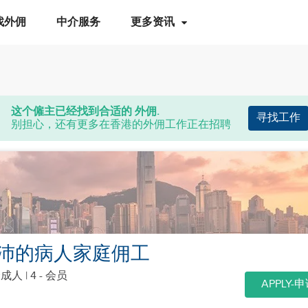
找外佣
中介服务
更多资讯
这个僱主已经找到合适的 外佣.
寻找工作
别担心，还有更多在香港的外佣工作正在招聘
沛的病人家庭佣工
个成人
| 4 - 会员
APPLY-