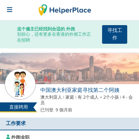
这个僱主已经找到合适的 外佣.
寻找工
别担心，还有更多在香港的外佣工作正
作
在招聘
中国澳大利亚家庭寻找第二个阿姨
澳大利亚人
|
家庭 |
有 2个成人 + 2个小孩
| 4 - 会
员
直接聘用
已刊登: 9 個月前
工作要求
外佣
|
全职