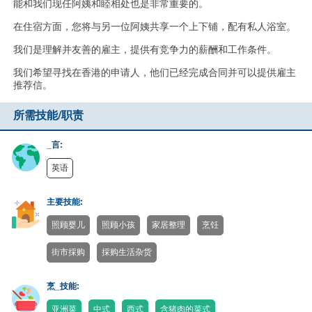
能和我们现任阿姨和睦相处也是非常重要的。
在住宿方面，您将与另一位阿姨共享一个上下铺，配有私人浴室。
我们是理解并友善的雇主，提供有竞争力的薪酬和工作条件。
我们希望寻找在香港的申请人，他们已经完成合同并可以提供雇主
推荐信。
所需技能/职责
_言:
英语
主要技能:
照顾婴儿
照顾小孩
家居整理
烹饪
街市採购
採购生活杂货
烹_技能:
亚洲菜
中式
西式
含猪肉的菜式