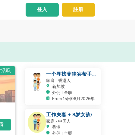
登入
註册
常活跃
一个寻找菲律宾帮手的
四口之家
家庭
- 香港人
新加坡
外佣 | 全职
From 15日08月2026年
工作夫妻 + 8岁女孩/
自有房间和厕所/
家庭
- 中国人
申请
5500-6000
香港
外佣 | 全职