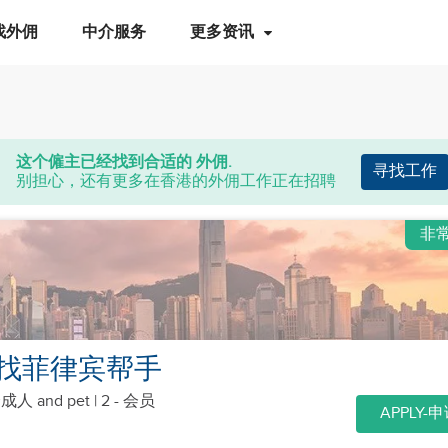
找外佣
中介服务
更多资讯
这个僱主已经找到合适的 外佣.
寻找工作
别担心，还有更多在香港的外佣工作正在招聘
非
找菲律宾帮手
个成人
and pet
| 2 - 会员
APPLY-