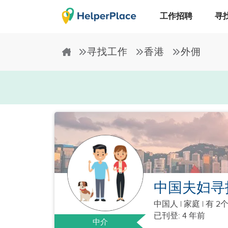
工作招聘
寻
寻找工作
香港
外佣
中国夫妇寻
中国人
|
家庭 |
有 2
已刊登: 4 年前
中介