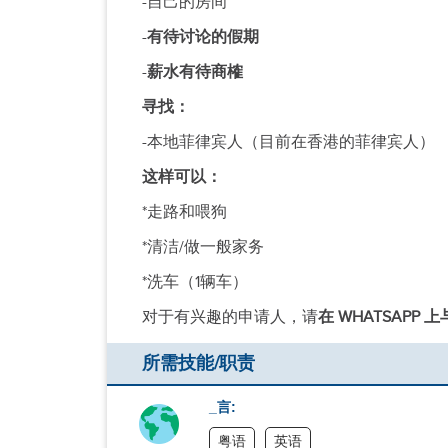
-自己的房间
-
有待讨论的假期
-
薪水有待商榷
寻找：
-本地菲律宾人（目前在香港的菲律宾人）
这样可以：
*走路和喂狗
*清洁/做一般家务
*洗车（1辆车）
对于有兴趣的申请人，请
在 WHATSAPP 上
所需技能/职责
_言:
粤语
英语