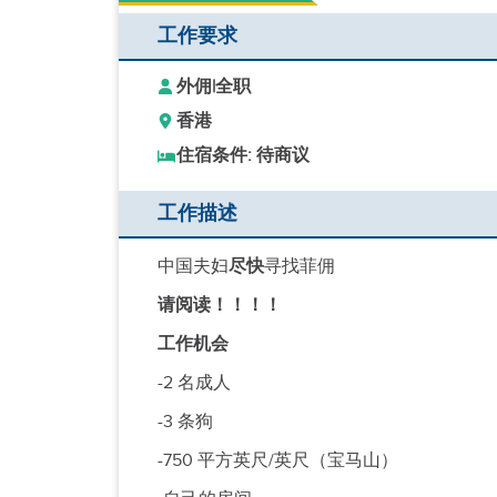
工作要求
外佣
|
全职
香港
住宿条件: 待商议
工作描述
中国夫妇
尽快
寻找菲佣
请阅读！！！！
工作机会
-2 名成人
-3 条狗
-750 平方英尺/英尺（宝马山）