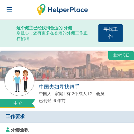
这个僱主已经找到合适的 外佣.
寻找工
别担心，还有更多在香港的外佣工作正
作
在招聘
非常活跃
中国夫妇寻找帮手
中国人
|
家庭 |
有 2个成人
| 2 - 会员
已刊登: 6 年前
中介
工作要求
外佣
|
全职