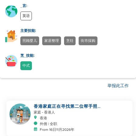
_言:
英语
主要技能:
照顾婴儿
家居整理
烹饪
街市採购
烹_技能:
中式
举报此工作
香港家庭正在寻找第二位帮手照顾
幼儿
家庭
- 香港人
香港
外佣 | 全职
From 16日11月2026年