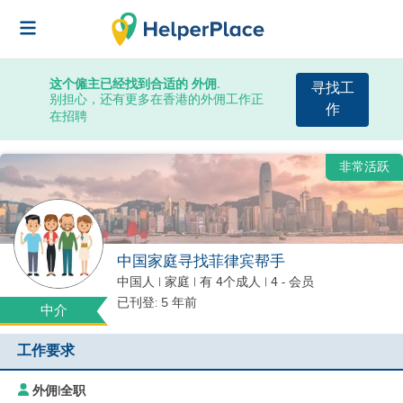
这个僱主已经找到合适的 外佣.
寻找工
别担心，还有更多在香港的外佣工作正
作
在招聘
非常活跃
中国家庭寻找菲律宾帮手
中国人
|
家庭 |
有 4个成人
| 4 - 会员
已刊登: 5 年前
中介
工作要求
外佣
|
全职