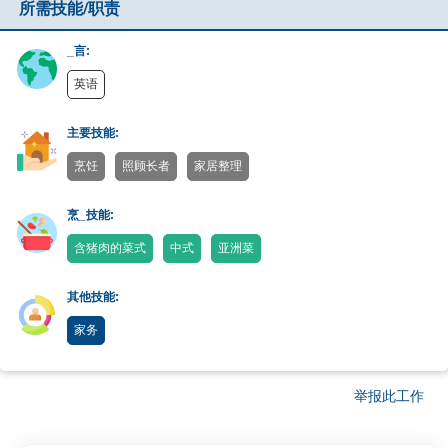
所需技能/职责
_言:
英语
主要技能:
烹饪
照顾长者
家居整理
烹_技能:
含猪肉的菜式
中式
亚洲菜
其他技能:
家务
举报此工作