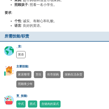
采购:
超市购物和湿货市场采购。
照顾孩子:
照看一名小学生。
要求:
个性:
诚实、有耐心和礼貌。
语言:
良好的英语。
所需技能/职责
_言:
英语
主要技能:
家居整理
烹饪
街市採购
採购生活杂货
照顾青少年
烹_技能:
中式
西式
含猪肉的菜式