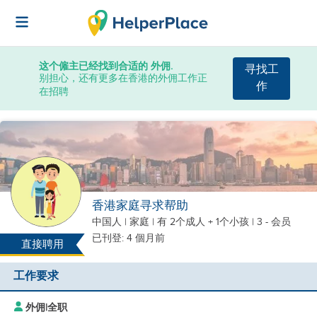
这个僱主已经找到合适的 外佣.
寻找工
别担心，还有更多在香港的外佣工作正
作
在招聘
香港家庭寻求帮助
中国人
|
家庭 |
有 2个成人 + 1个小孩
| 3 - 会员
已刊登: 4 個月前
直接聘用
工作要求
外佣
|
全职