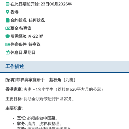
在此日期前开始: 23日06月2026年
香港
合约状况: 任何状况
薪金:
待商议
所需经验 :
4 -
22 岁
住宿条件: 待商议
休息日:
星期日
工作描述
[招聘] 菲律宾家庭帮手 – 荔枝角（九龍）
香港家庭:
夫妻 + 1名小学生（荔枝角520平方尺的公寓）
主要目标:
协助全职母亲进行日常家务。
主要职责:
烹饪:
必须能做
中国菜
。
家务:
清洁、洗衣和整理。