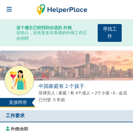
这个僱主已经找到合适的 外佣.
寻找工
别担心，还有更多在香港的外佣工作正
作
在招聘
中国家庭有 2 个孩子
菲律宾人
|
家庭 |
有 4个成人 + 2个小孩
| 6 - 会员
已刊登: 5 年前
直接聘用
工作要求
外佣
|
全职