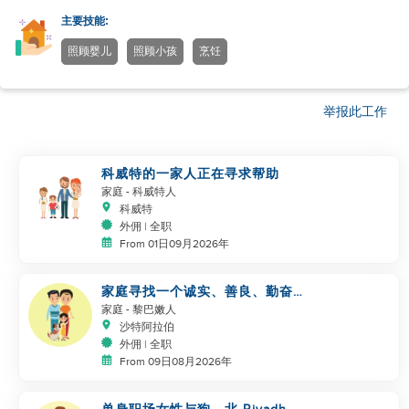
主要技能:
照顾婴儿
照顾小孩
烹饪
举报此工作
科威特的一家人正在寻求帮助
家庭
- 科威特人
科威特
外佣 | 全职
From 01日09月2026年
家庭寻找一个诚实、善良、勤奋的
工作者
家庭
- 黎巴嫩人
沙特阿拉伯
外佣 | 全职
From 09日08月2026年