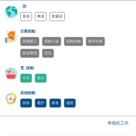
_言:
英语
粤语
普通话
主要技能:
照顾婴儿
照顾小孩
照顾宠物
辅导功课
家居整理
烹饪
烹_技能:
中式
西式
其他技能:
烘焙
看护
家务
缝纫
举报此工作