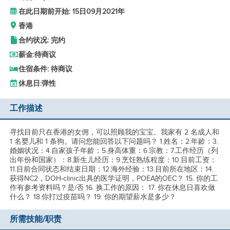
在此日期前开始: 15日09月2021年
香港
合约状况: 完约
薪金:
待商议
住宿条件: 待商议
休息日:
弹性
工作描述
寻找目前只在香港的女佣，可以照顾我的宝宝。我家有 2 名成人和
1 名婴儿和 1 条狗。请问您能回答以下问题吗？ 1.姓名：2.年龄：3.
婚姻状况：4.自家孩子年龄：5.身高体重：6.宗教：7.工作经历（列
出年份和国家）：8.新生儿经历：9.烹饪熟练程度：10.目前工资：
11.目前合同状态和结束日期：12.海外经验：13.目前所在地区：14.
获得NC2，DOH-clinic出具的医学证明，POEA的OEC？ 15. 你的工
作有参考资料吗？是/否 16. 换工作的原因： 17. 你在休息日喜欢做
什么？ 18.你打过疫苗吗？ 19. 你的期望薪水是多少？
所需技能/职责