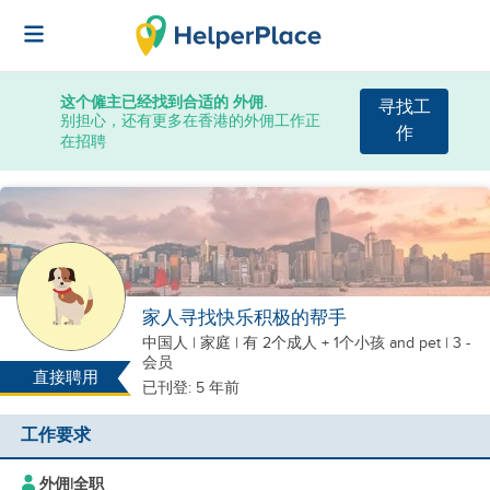
这个僱主已经找到合适的 外佣.
寻找工
别担心，还有更多在香港的外佣工作正
作
在招聘
家人寻找快乐积极的帮手
中国人
|
家庭 |
有 2个成人 + 1个小孩
and pet
| 3 -
会员
直接聘用
已刊登: 5 年前
工作要求
外佣
|
全职