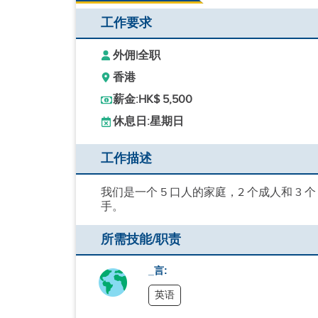
工作要求
外佣
|
全职
香港
薪金:
HK$ 5,500
休息日:
星期日
工作描述
我们是一个 5 口人的家庭，2 个成人和 3 
手。
所需技能/职责
_言:
英语