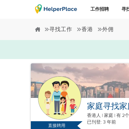
工作招聘
寻
寻找工作
香港
外佣
家庭寻找家
香港人
|
家庭 |
有 2
已刊登: 3 年前
直接聘用