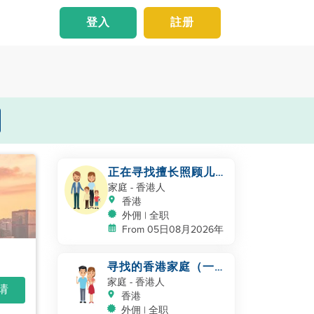
登入
註册
正在寻找擅长照顾儿童
的保姆
家庭
- 香港人
香港
外佣 | 全职
From 05日08月2026年
寻找的香港家庭（一个
夫妻和一个新生儿）
家庭
- 香港人
申请
香港
外佣 | 全职