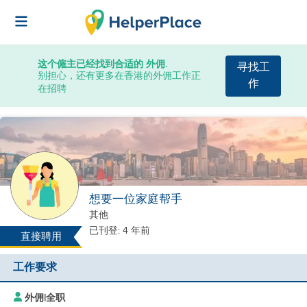
这个僱主已经找到合适的 外佣.
寻找工
别担心，还有更多在香港的外佣工作正
作
在招聘
想要一位家庭帮手
其他
已刊登: 4 年前
直接聘用
工作要求
外佣
|
全职