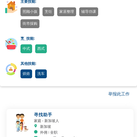
主要技能:
照顾小孩
烹饪
家居整理
辅导功课
街市採购
烹_技能:
中式
西式
其他技能:
烘焙
洗车
举报此工作
寻找助手
家庭
- 新加坡人
新加坡
外佣 | 全职