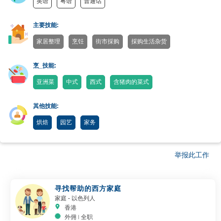
英语
粤语
普通话
主要技能:
家居整理
烹饪
街市採购
採购生活杂货
烹_技能:
亚洲菜
中式
西式
含猪肉的菜式
其他技能:
烘焙
园艺
家务
举报此工作
寻找帮助的西方家庭
家庭
- 以色列人
香港
外佣 | 全职