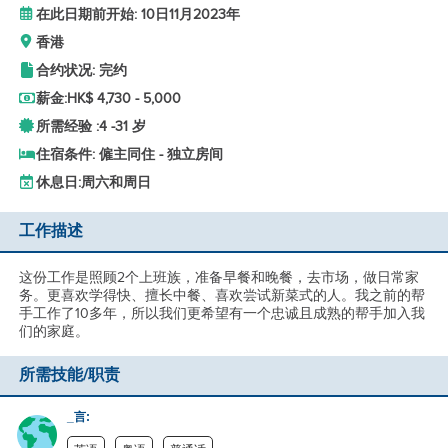
在此日期前开始: 10日11月2023年
香港
合约状况: 完约
薪金:
HK$ 4,730 - 5,000
所需经验 :
4 -
31 岁
住宿条件: 僱主同住 - 独立房间
休息日:
周六和周日
工作描述
这份工作是照顾2个上班族，准备早餐和晚餐，去市场，做日常家
务。更喜欢学得快、擅长中餐、喜欢尝试新菜式的人。我之前的帮
手工作了10多年，所以我们更希望有一个忠诚且成熟的帮手加入我
们的家庭。
所需技能/职责
_言: