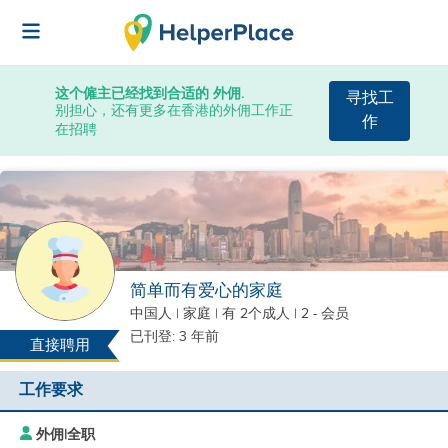
这个僱主已经找到合适的 外佣.
寻找工
别担心，还有更多在香港的外佣工作正
作
在招聘
简单而有爱心的家庭
中国人
|
家庭 |
有 2个成人
| 2 - 会员
已刊登: 3 年前
直接聘用
工作要求
外佣
|
全职