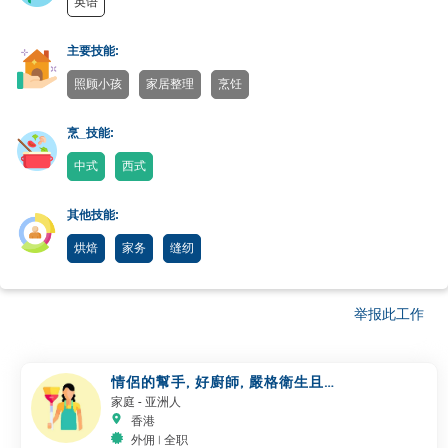
英语
主要技能:
照顾小孩
家居整理
烹饪
烹_技能:
中式
西式
其他技能:
烘焙
家务
缝纫
举报此工作
情侶的幫手, 好廚師, 嚴格衛生且關
心他人
家庭
- 亚洲人
香港
外佣 | 全职