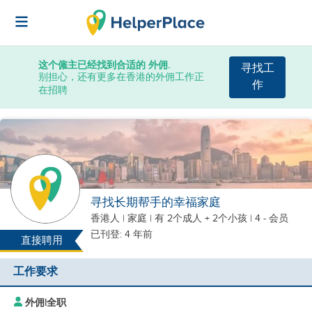
这个僱主已经找到合适的 外佣.
寻找工
别担心，还有更多在香港的外佣工作正
作
在招聘
寻找长期帮手的幸福家庭
香港人
|
家庭 |
有 2个成人 + 2个小孩
| 4 - 会员
已刊登: 4 年前
直接聘用
工作要求
外佣
|
全职