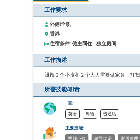
工作要求
外佣
|
全职
香港
住宿条件: 僱主同住 - 独立房间
工作描述
照顾 2 个小孩和 2 个大人需要做家务、
所需技能/职责
_言:
英语
粤语
普通话
主要技能:
照顾小孩
辅导功课
家居整理