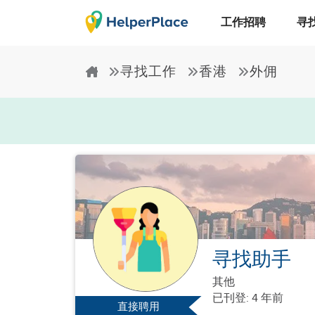
工作招聘
寻
寻找工作
香港
外佣
寻找助手
其他
已刊登: 4 年前
直接聘用