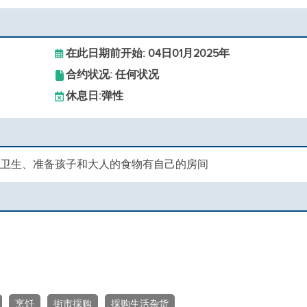
在此日期前开始: 04日01月2025年
合约状况: 任何状况
休息日:
弹性
打扫卫生、准备孩子和大人的食物有自己的房间
烹饪
街市採购
採购生活杂货