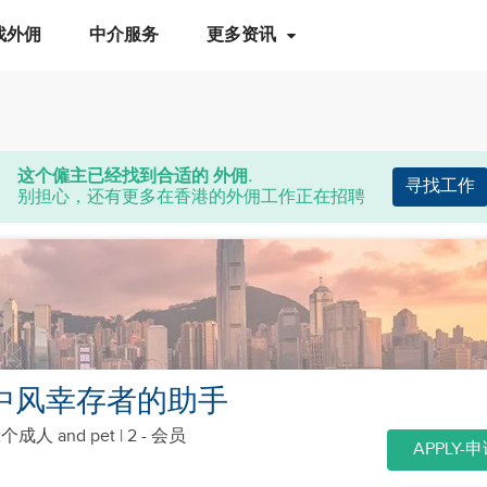
找外佣
中介服务
更多资讯
这个僱主已经找到合适的 外佣.
寻找工作
别担心，还有更多在香港的外佣工作正在招聘
岁中风幸存者的助手
2个成人
and pet
| 2 - 会员
APPLY-