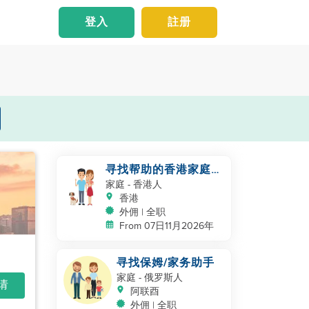
登入
註册
寻找帮助的香港家庭，
带着婴儿和宠物
家庭
- 香港人
香港
外佣 | 全职
From 07日11月2026年
寻找保姆/家务助手
家庭
- 俄罗斯人
申请
阿联酉
外佣 | 全职