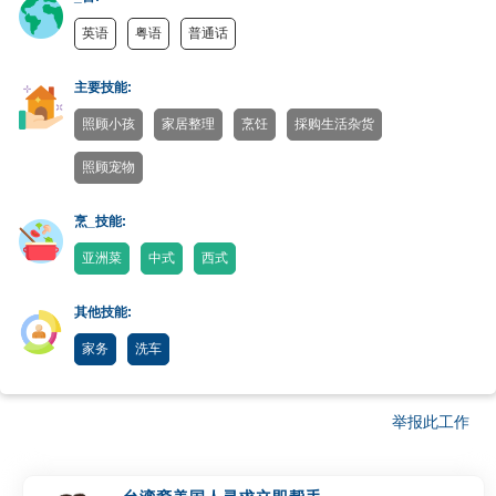
英语
粤语
普通话
主要技能:
照顾小孩
家居整理
烹饪
採购生活杂货
照顾宠物
烹_技能:
亚洲菜
中式
西式
其他技能:
家务
洗车
举报此工作