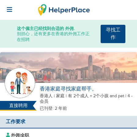
这个僱主已经找到合适的 外佣.
寻找工
别担心，还有更多在香港的外佣工作正
作
在招聘
香港家庭寻找家庭帮手。
香港人
|
家庭 |
有 2个成人 + 2个小孩
and pet
| 4 -
会员
直接聘用
已刊登: 2 年前
工作要求
外佣
|
全职