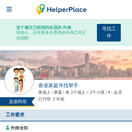
这个僱主已经找到合适的 外佣.
寻找工
别担心，还有更多在香港的外佣工作正
作
在招聘
香港家庭寻找帮手
香港人
|
家庭 |
有 2个成人 + 2个小孩
| 4 - 会员
已刊登: 3 年前
直接聘用
工作要求
外佣
|
全职