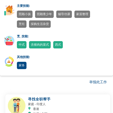
主要技能:
照顾小孩
照顾青少年
辅导功课
家居整理
烹饪
採购生活杂货
烹_技能:
中式
含猪肉的菜式
西式
其他技能:
家务
举报此工作
寻找全职帮手
家庭
- 印度人
香港