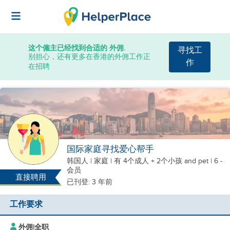
这个僱主已经找到合适的 外佣.
寻找工
别担心，还有更多在香港的外佣工作正
作
在招聘
国际家庭寻找爱心帮手
韩国人
|
家庭 |
有 4个成人 + 2个小孩
and pet
| 6 -
会员
直接聘用
已刊登: 3 年前
工作要求
外佣
|
全职