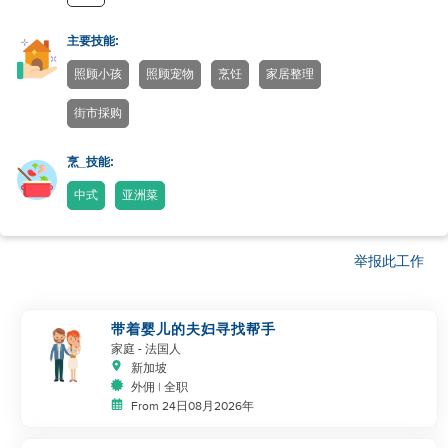
主要技能:
照顾小孩
照顾宠物
烹饪
家居整理
街市採购
烹_技能:
中式
亚洲菜
举报此工作
带着婴儿的夫妇寻找帮手
家庭
- 法国人
新加坡
外佣 | 全职
From 24日08月2026年