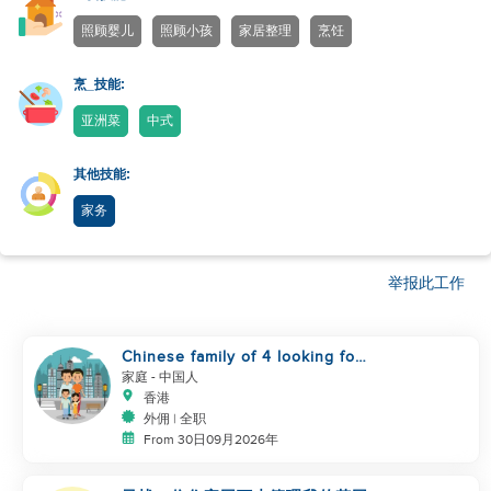
照顾婴儿
照顾小孩
家居整理
烹饪
烹_技能:
亚洲菜
中式
其他技能:
家务
举报此工作
Chinese family of 4 looking for
helper asap
家庭
- 中国人
香港
外佣 | 全职
From 30日09月2026年