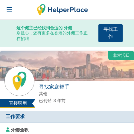
这个僱主已经找到合适的 外佣.
寻找工
别担心，还有更多在香港的外佣工作正
作
在招聘
非常活跃
寻找家庭帮手
其他
已刊登: 3 年前
直接聘用
工作要求
外佣
|
全职