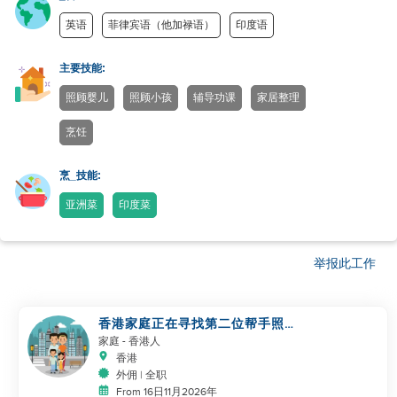
英语
菲律宾语（他加禄语）
印度语
主要技能:
照顾婴儿
照顾小孩
辅导功课
家居整理
烹饪
烹_技能:
亚洲菜
印度菜
举报此工作
香港家庭正在寻找第二位帮手照顾
幼儿
家庭
- 香港人
香港
外佣 | 全职
From 16日11月2026年