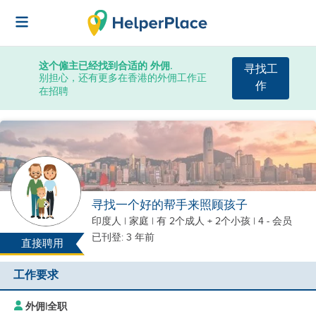
这个僱主已经找到合适的 外佣.
寻找工
别担心，还有更多在香港的外佣工作正
作
在招聘
寻找一个好的帮手来照顾孩子
印度人
|
家庭 |
有 2个成人 + 2个小孩
| 4 - 会员
已刊登: 3 年前
直接聘用
工作要求
外佣
|
全职