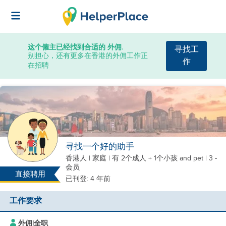
这个僱主已经找到合适的 外佣.
寻找工
别担心，还有更多在香港的外佣工作正
作
在招聘
寻找一个好的助手
香港人
|
家庭 |
有 2个成人 + 1个小孩
and pet
| 3 -
会员
直接聘用
已刊登: 4 年前
工作要求
外佣
|
全职