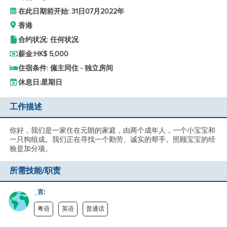
在此日期前开始: 31日07月2022年
香港
合约状况: 任何状况
薪金:
HK$ 5,000
住宿条件: 僱主同住 - 独立房间
休息日:
星期日
工作描述
你好，我们是一家住在元朗的家庭，由两个成年人，一个小宝宝和
一只狗组成。我们正在寻找一个勤劳、诚实的帮手。照顾宝宝的经
验是加分项。
所需技能/职责
_言:
粤语
英语
普通话