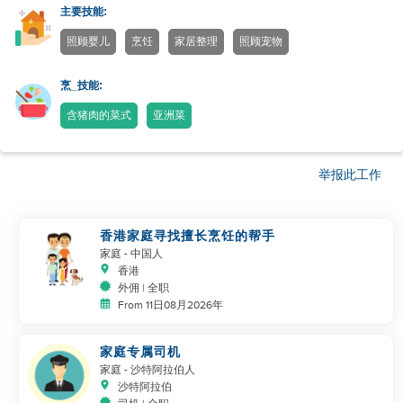
主要技能:
照顾婴儿
烹饪
家居整理
照顾宠物
烹_技能:
含猪肉的菜式
亚洲菜
举报此工作
香港家庭寻找擅长烹饪的帮手
家庭
- 中国人
香港
外佣 | 全职
From 11日08月2026年
家庭专属司机
家庭
- 沙特阿拉伯人
沙特阿拉伯