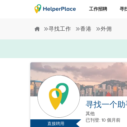
工作招聘
寻
寻找工作
香港
外佣
寻找一个助
其他
已刊登: 10 個月前
直接聘用