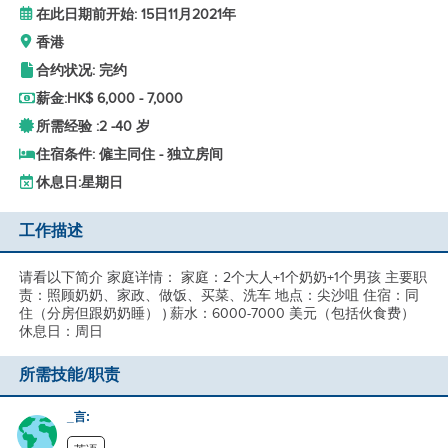
在此日期前开始: 15日11月2021年
香港
合约状况: 完约
薪金:
HK$ 6,000 - 7,000
所需经验 :
2 -
40 岁
住宿条件: 僱主同住 - 独立房间
休息日:
星期日
工作描述
请看以下简介 家庭详情： 家庭：2个大人+1个奶奶+1个男孩 主要职
责：照顾奶奶、家政、做饭、买菜、洗车 地点：尖沙咀 住宿：同
住（分房但跟奶奶睡） ) 薪水：6000-7000 美元（包括伙食费）
休息日：周日
所需技能/职责
_言: