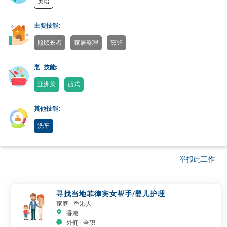
英语
主要技能:
照顾长者
家居整理
烹饪
烹_技能:
亚洲菜
西式
其他技能:
洗车
举报此工作
寻找当地菲律宾女帮手/婴儿护理
家庭
- 香港人
香港
外佣 | 全职