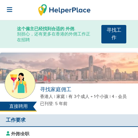
这个僱主已经找到合适的 外佣.
寻找工
别担心，还有更多在香港的外佣工作正
作
在招聘
寻找家庭佣工
香港人
|
家庭 |
有 3个成人 + 1个小孩
| 4 - 会员
已刊登: 5 年前
直接聘用
工作要求
外佣
|
全职