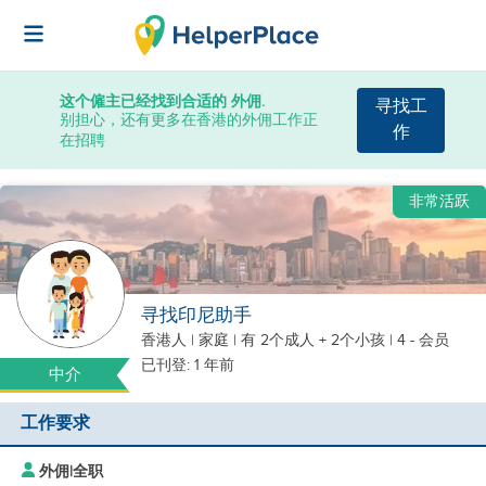
这个僱主已经找到合适的 外佣.
寻找工
别担心，还有更多在香港的外佣工作正
作
在招聘
非常活跃
寻找印尼助手
香港人
|
家庭 |
有 2个成人 + 2个小孩
| 4 - 会员
已刊登: 1 年前
中介
工作要求
外佣
|
全职