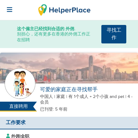
这个僱主已经找到合适的 外佣.
寻找工
别担心，还有更多在香港的外佣工作正
作
在招聘
可爱的家庭正在寻找帮手
中国人
|
家庭 |
有 1个成人 + 2个小孩
and pet
| 4 -
会员
直接聘用
已刊登: 5 年前
工作要求
外佣
|
全职