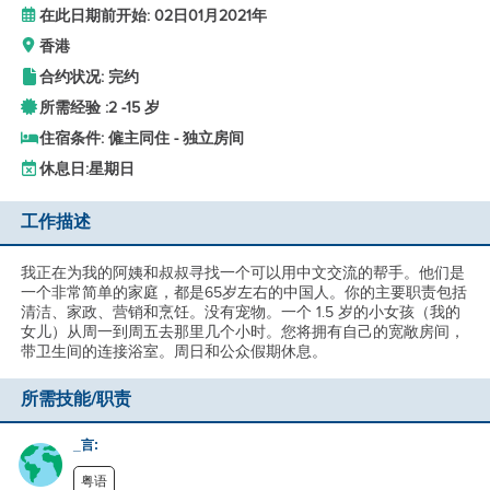
在此日期前开始: 02日01月2021年
香港
合约状况: 完约
所需经验 :
2 -
15 岁
住宿条件: 僱主同住 - 独立房间
休息日:
星期日
工作描述
我正在为我的阿姨和叔叔寻找一个可以用中文交流的帮手。他们是
一个非常简单的家庭，都是65岁左右的中国人。你的主要职责包括
清洁、家政、营销和烹饪。没有宠物。一个 1.5 岁的小女孩（我的
女儿）从周一到周五去那里几个小时。您将拥有自己的宽敞房间，
带卫生间的连接浴室。周日和公众假期休息。
所需技能/职责
_言:
粤语