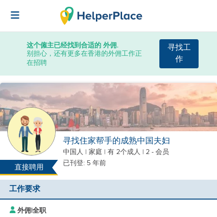
这个僱主已经找到合适的 外佣.
寻找工
别担心，还有更多在香港的外佣工作正
作
在招聘
寻找住家帮手的成熟中国夫妇
中国人
|
家庭 |
有 2个成人
| 2 - 会员
已刊登: 5 年前
直接聘用
工作要求
外佣
|
全职