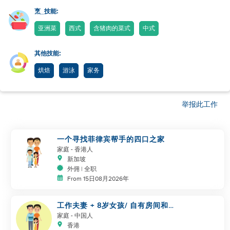
烹_技能:
亚洲菜
西式
含猪肉的菜式
中式
其他技能:
烘焙
游泳
家务
举报此工作
一个寻找菲律宾帮手的四口之家
家庭
- 香港人
新加坡
外佣 | 全职
From 15日08月2026年
工作夫妻 + 8岁女孩/ 自有房间和
厕所/ 5500-6000
家庭
- 中国人
香港