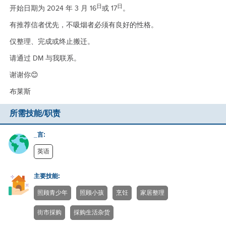
日
日
开始日期为 2024 年 3 月 16
或 17
。
有推荐信者优先，不吸烟者必须有良好的性格。
仅整理、完成或终止搬迁。
请通过 DM 与我联系。
谢谢你
😊
布莱斯
所需技能/职责
_言:
英语
主要技能:
照顾青少年
照顾小孩
烹饪
家居整理
街市採购
採购生活杂货