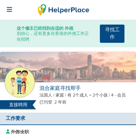
这个僱主已经找到合适的 外佣.
寻找工
别担心，还有更多在香港的外佣工作正
作
在招聘
混合家庭寻找帮手
法国人
|
家庭 |
有 2个成人 + 2个小孩
| 4 - 会员
已刊登: 2 年前
直接聘用
工作要求
外佣
|
全职