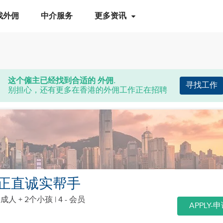
找外佣
中介服务
更多资讯
这个僱主已经找到合适的 外佣.
寻找工作
别担心，还有更多在香港的外佣工作正在招聘
正直诚实帮手
个成人 + 2个小孩
| 4 - 会员
APPLY-