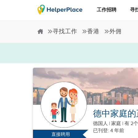
工作招聘
寻
寻找工作
香港
外佣
德中家庭的
德国人
|
家庭 |
有 2
已刊登: 4 年前
直接聘用