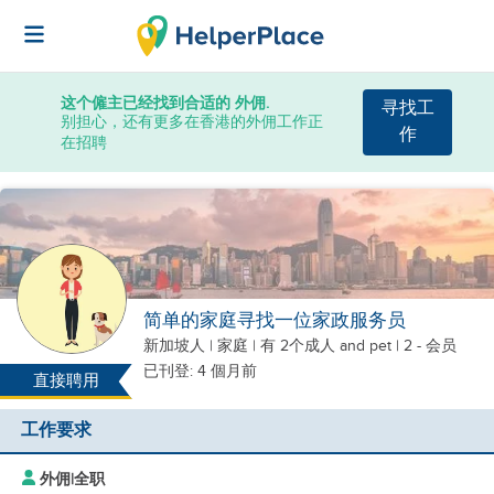
这个僱主已经找到合适的 外佣.
寻找工
别担心，还有更多在香港的外佣工作正
作
在招聘
简单的家庭寻找一位家政服务员
新加坡人
|
家庭 |
有 2个成人
and pet
| 2 - 会员
已刊登: 4 個月前
直接聘用
工作要求
外佣
|
全职