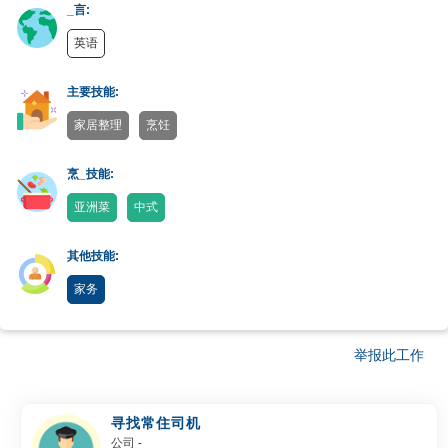
_言:
英语
主要技能:
家居整理
烹饪
烹_技能:
亚洲菜
中式
其他技能:
家务
举报此工作
寻找常住司机
公司
-