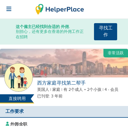
这个僱主已经找到合适的 外佣.
寻找工
别担心，还有更多在香港的外佣工作正
作
在招聘
非常活跃
西方家庭寻找第二帮手
英国人
|
家庭 |
有 2个成人 + 2个小孩
| 4 - 会员
已刊登: 3 年前
直接聘用
工作要求
外佣
|
全职