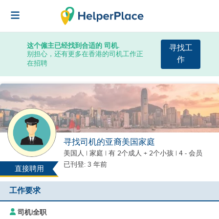
这个僱主已经找到合适的 司机.
寻找工
别担心，还有更多在香港的司机工作正
作
在招聘
寻找司机的亚裔美国家庭
美国人
|
家庭 |
有 2个成人 + 2个小孩
| 4 - 会员
已刊登: 3 年前
直接聘用
工作要求
司机
|
全职