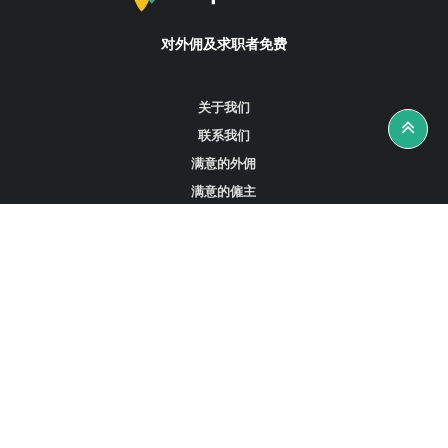
对外佣及求职者免费
关于我们
联系我们
满意的外佣
满意的僱主
攻略资讯
工作招聘
寻找外佣、女佣或司机
寻找外佣中介
寻找香港外佣
新加坡可用的家庭佣工
阿联酋迪拜的全职女佣