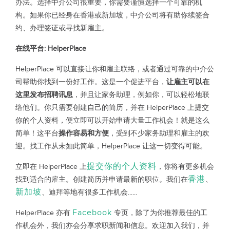
办法。选择中介公司很重要，你需要谨慎选择一个可靠的机
构。如果你已经身在香港或新加坡，中介公司将有助你续签合
约、办理签证或寻找新雇主。
在线平台: HelperPlace
HelperPlace 可以直接让你和雇主联络，或者通过可靠的中介公
司帮助你找到一份好工作。这是一个促进平台，
让雇主可以在
这里发布招聘讯息
，并且让家务助理，例如你，可以轻松地联
络他们。你只需要创建自己的简历，并在 HelperPlace 上提交
你的个人资料，便立即可以开始申请大量工作机会！就是这么
简单！这平台
操作容易和方便
，受到不少家务助理和雇主的欢
迎。找工作从未如此简单，HelperPlace 让这一切变得可能。
提交你的个人资料
立即在 HelperPlace 上
，你将有更多机会
香港
找到适合的雇主。创建简历并申请最新的职位。我们在
、
新加坡
、迪拜等地有很多工作机会......
Facebook
HelperPlace 亦有
专页，除了为你推荐最佳的工
作机会外，我们亦会分享求职新闻和信息。欢迎加入我们，并