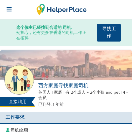
这个僱主已经找到合适的 司机.
寻找工
别担心，还有更多在香港的司机工作正
作
在招聘
西方家庭寻找家庭司机
英国人
|
家庭 |
有 2个成人 + 2个小孩
and pet
| 4 -
会员
直接聘用
已刊登: 1 年前
工作要求
司机
|
全职