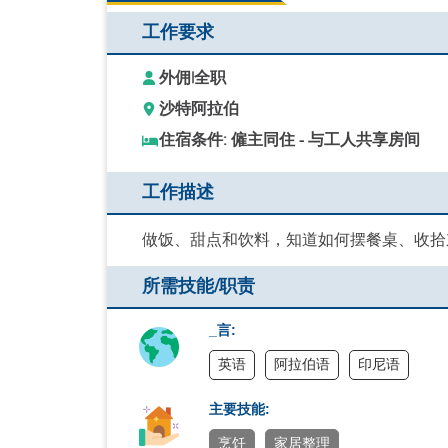
工作要求
外佣
|
全职
沙特阿拉伯
住宿条件: 僱主同住 - 与工人共享房间
工作描述
做饭、甜点和饮料，知道如何摆餐桌、收拾
所需技能/职责
_言:
英语
阿拉伯语
印尼语
主要技能:
烹饪
家居整理