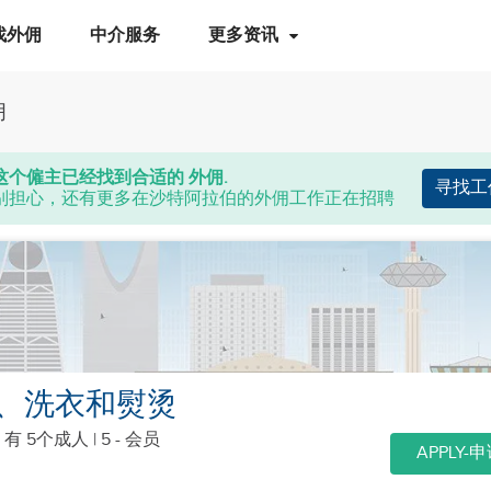
找外佣
中介服务
更多资讯
佣
这个僱主已经找到合适的 外佣.
寻找工
别担心，还有更多在沙特阿拉伯的外佣工作正在招聘
、洗衣和熨烫
|
有 5个成人
| 5 - 会员
APPLY-